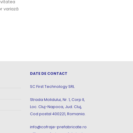
fabricarea unităților de baie
ivitatea
deoa
prefabricate din beton 3D într-o
lor variază
panou
singură piesă, incluzând atât
devre
pardoseala, cât...
read
read more
DATE DE CONTACT
SC First Technology SRL
Strada Molidului, Nr. 1, Corp II,
Loc. Cluj-Napoca, Jud. Cluj,
Cod postal 400221, Romania.
info@cofraje-prefabricate.ro