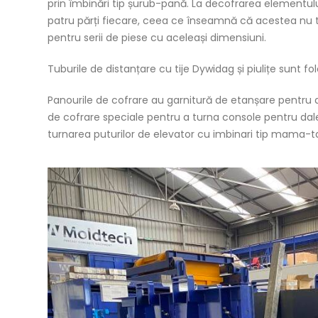
prin îmbinări tip șurub-pană. La decofrarea elementului 
patru părți fiecare, ceea ce înseamnă că acestea nu t
pentru serii de piese cu aceleași dimensiuni.
Tuburile de distanțare cu tije Dywidag și piulițe sunt f
Panourile de cofrare au garnitură de etanșare pentru a
de cofrare speciale pentru a turna console pentru da
turnarea puturilor de elevator cu imbinari tip mama-t