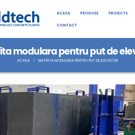
ACASA
PRODUSE
PROIECTE
CONTACT
ita modulara pentru put de ele
ACASA
MATRITA MODULARA PENTRU PUT DE ELEVATOR