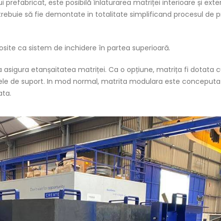
prefabricat, este posibilă înlaturarea matriței interioare și exte
rebuie să fie demontate in totalitate simplificand procesul de 
olosite ca sistem de inchidere în partea superioară.
 asigura etanșaitatea matriței. Ca o opțiune, matrița fi dotata 
lele de suport. In mod normal, matrita modulara este conceputa
ata.