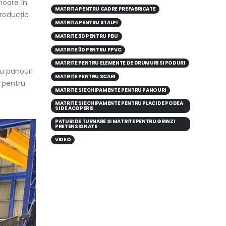
rioare în
MATRITA PENTRU CADRE PREFABRICATE
producție
MATRITA PENTRU STALPI
MATRITE 3D PENTRU PBU
MATRITE 3D PENTRU PPVC
MATRITE PENTRU ELEMENTE DE DRUMURI SI PODURI
cu panouri
MATRITE PENTRU SCARI
 pentru
MATRITE SI ECHIPAMENTE PENTRU PANOURI
MATRITE SI ECHIPAMENTE PENTRU PLACI DE PODEA
SI DE ACOPERIS
PATURI DE TURNARE SI MATRITE PENTRU GRINZI
PRETENSIONATE
VIDEO