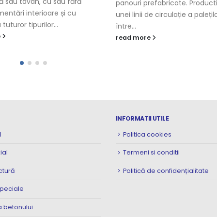
ă sau tavan, cu sau fără
panouri prefabricate. Product
entări interioare și cu
unei linii de circulație a paleți
tuturor tipurilor...
între...
e
read more
INFORMATII UTILE
l
Politica cookies
ial
Termeni si conditii
ctură
Politică de confidențialitate
speciale
 betonului