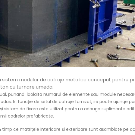
n sistem modular de cofraje metalice conceput pentru p
beton cu turnare umeda.
nual, punand laolalta numarul de elemente sau module necesar
rodus. In funcție de setul de cofraje furnizat, se poate ajunge pa
ași sistem de fixare este utilizat pentru a adauga suplimente adit
mii cadrelor prefabricate.
in timp ce matrițele interioare și exterioare sunt asamblate pe 