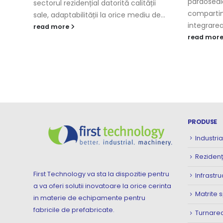
pardoseal
sectorul rezidențial datorită calității
compartim
sale, adaptabilității la orice mediu de...
integrarea 
read more
read mor
PRODUSE
Industria
Rezidenț
First Technology va sta la dispozitie pentru
Infrastru
a va oferi solutii inovatoare la orice cerinta
Matrite 
in materie de echipamente pentru
fabricile de prefabricate.
Turnarea