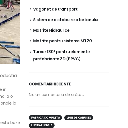
Vagonet de transport
Sistem de distribuire a betonului
Matrite Hidraulice
Matrite pentru sisteme MT20
Turner 180º pentru elemente
prefabricate 3D (PPVC)
roductia
COMENTARII RECENTE
e in
Niciun comentariu de arătat.
na la o
ionale la
FABRICA COMPLETA
LINIE DE CARUSEL
aceste baze
LUCRARI CIVILE