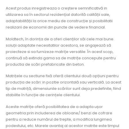
Acest produs inregistreaza o creștere semnificativă in
utilizarea sa în sectorul rezidențial datorită calității sale,
adaptabilității la orice mediu de construcție și posibilitatii
realizarii de economii din puncte de vedere financial.
Moldtech, în dorința de a oferi clienților săi cele mai bune
soluții adaptate necesitatilor acestora, se angajează să
proiecteze si sa furnizeze matrițe versatile. În acest scop,
continuă să extinda gama sa de matrițe concepute pentru
productia de scări prefabricate din beton.
Matrițele cu sectiune fixă oferă clientului două opțiuni pentru
producția de scări: in pozitie orizontală sau verticală. La acest
tip de matriță, dimensiunile scărilor sunt deja predefinite, fiind
stabilite în funcție de cerințele clientului.
Aceste matrițe oferă posibilitatea de a adapta ușor
geometria prin includerea de obloane/ benzi de cofrare
pentru a reduce numărul de trepte, a modifica lungimea
podestului, etc. Marele avantaj al acestor matrite este timpul