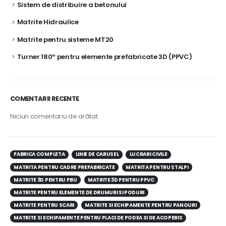
Sistem de distribuire a betonului
Matrite Hidraulice
Matrite pentru sisteme MT20
Turner 180º pentru elemente prefabricate 3D (PPVC)
COMENTARII RECENTE
Niciun comentariu de arătat.
FABRICA COMPLETA
LINIE DE CARUSEL
LUCRARI CIVILE
MATRITA PENTRU CADRE PREFABRICATE
MATRITA PENTRU STALPI
MATRITE 3D PENTRU PBU
MATRITE 3D PENTRU PPVC
MATRITE PENTRU ELEMENTE DE DRUMURI SI PODURI
MATRITE PENTRU SCARI
MATRITE SI ECHIPAMENTE PENTRU PANOURI
MATRITE SI ECHIPAMENTE PENTRU PLACI DE PODEA SI DE ACOPERIS