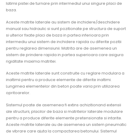
latimii pistei de turnare prin intermediul unui singure placi de
baza.
Aceste matrite laterale au sistem de inchidere/deschidere
manual sau hidraulic si sunt pozitionate pe structura de suport
si ulterior fixate placi de baza in partea inferioara prin
intermediu unui sistem de inchidere rapida cu diferite pozitii
pentru reglarea dimensiunii. Matrita are de asemenea un
sistem de prindere rapida in partea superioara care asigura
rigiditate maxima matritei.
Aceste matrite laterale sunt construite cu reglare modulara a
inaltimii pentru a produce elemente de diferite inaltimi.
Lungimea elementelor din beton poate varia prin utilizarea
opritoarelor.
Sistemul poate de asemenea fi extins achizitionand extensii
ale structurii, placilor de baza si matritelor laterale modulare
pentru a produce diferite elemente pretensionate si intarite.
Aceste matrite laterale au de asemenea un sistem pneumatic
de vibrare care ajuta la compactarea betonului. Sistemul