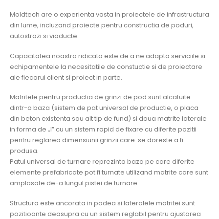
Moldtech are o experienta vasta in proiectele de infrastructura
din lume, incluzand proiecte pentru constructia de poduri,
autostrazi si viaducte.
Capacitatea noastra ridicata este de a ne adapta serviciile si
echipamentele la necesitatile de constuctie si de proiectare
ale fiecarui client si proiect in parte.
Matritele pentru productia de grinzi de pod sunt alcatuite
dintr-o baza (sistem de pat universal de productie, o placa
din beton existenta sau alt tip de fund) si doua matrite laterale
in forma de „I” cu un sistem rapid de fixare cu diferite pozitii
pentru reglarea dimensiunii grinzii care se doreste a fi
produsa.
Patul universal de turnare reprezinta baza pe care diferite
elemente prefabricate pot fi turnate utilizand matrite care sunt
amplasate de-a lungul pistei de turnare.
Structura este ancorata in podea si lateralele matritei sunt
pozitioante deasupra cu un sistem reglabil pentru ajustarea