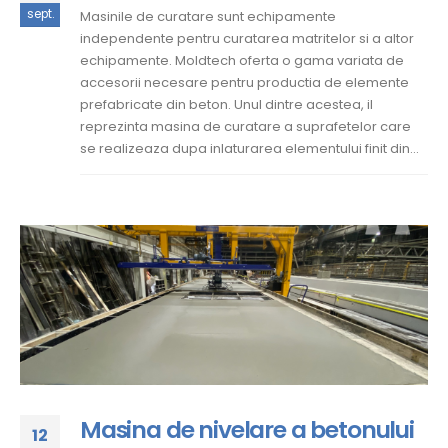
sept.
Masinile de curatare sunt echipamente
independente pentru curatarea matritelor si a altor
echipamente. Moldtech oferta o gama variata de
accesorii necesare pentru productia de elemente
prefabricate din beton. Unul dintre acestea, il
reprezinta masina de curatare a suprafetelor care
se realizeaza dupa inlaturarea elementului finit din...
Masina de nivelare a betonului
12