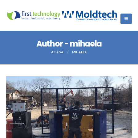
Author - mihaela
ACASA
MIHAELA