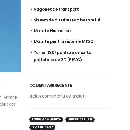
Vagonet de transport
Sistem de distribuire a betonului
Matrite Hidraulice
Matrite pentru sisteme MT20
Turner 180º pentru elemente
prefabricate 3D (PPVC)
.
COMENTARII RECENTE
Niciun comentariu de arătat.
. Printre
fabricate
FABRICA COMPLETA
LINIE DE CARUSEL
LUCRARI CIVILE