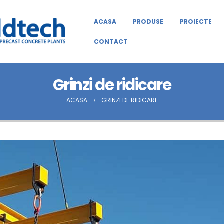
ACASA
PRODUSE
PROIECTE
CONTACT
Grinzi de ridicare
ACASA
GRINZI DE RIDICARE