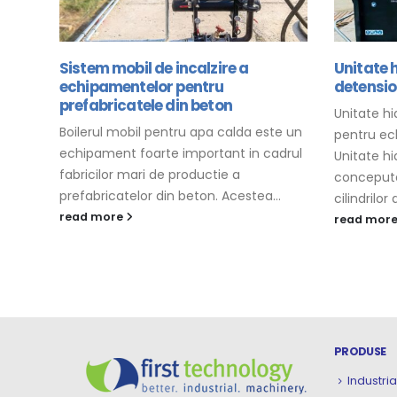
Sistem mobil de incalzire a
Unitate 
echipamentelor pentru
detensi
mente
prefabricatele din beton
Unitate h
Boilerul mobil pentru apa calda este un
pentru ec
echipament foarte important in cadrul
Unitate h
e
fabricilor mari de productie a
conceputa
prefabricatelor din beton. Acestea...
cilindrilor
read more
read mor
PRODUSE
Industria