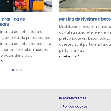
hidraulica de
Masina de nivelare a beto
onare
Masinile de nivelare imbunat
idraulica de detensionare
calitatea suprafetei elementel
hipamentul de pretensionare
prefabricate din beton odata
idraulica de detensionare este
acestea sunt partial maturate
 pentru controlul miscarilor
performanta...
 de detensionare si...
read more
e
INFORMATII UTILE
l
Politica cookies