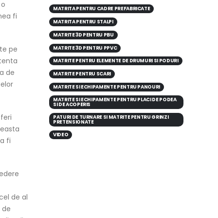
 o
MATRITA PENTRU CADRE PREFABRICATE
nea fi
MATRITA PENTRU STALPI
MATRITE 3D PENTRU PBU
MATRITE 3D PENTRU PPVC
ate pe
stenta
MATRITE PENTRU ELEMENTE DE DRUMURI SI PODURI
ia de
MATRITE PENTRU SCARI
elor
MATRITE SI ECHIPAMENTE PENTRU PANOURI
MATRITE SI ECHIPAMENTE PENTRU PLACI DE PODEA
SI DE ACOPERIS
feri
PATURI DE TURNARE SI MATRITE PENTRU GRINZI
PRETENSIONATE
ceasta
VIDEO
a fi
redere
cel de al
r de