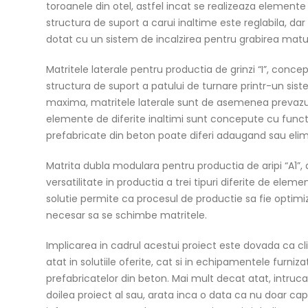
toroanele din otel, astfel incat se realizeaza elemente
structura de suport a carui inaltime este reglabila, da
dotat cu un sistem de incalzirea pentru grabirea matur
Matritele laterale pentru productia de grinzi “I”, conc
structura de suport a patului de turnare printr-un sist
maxima, matritele laterale sunt de asemenea prevazute
elemente de diferite inaltimi sunt concepute cu funct
prefabricate din beton poate diferi adaugand sau eli
Matrita dubla modulara pentru productia de aripi “A1”, a
versatilitate in productia a trei tipuri diferite de ele
solutie permite ca procesul de productie sa fie optimiza
necesar sa se schimbe matritele.
Implicarea in cadrul acestui proiect este dovada ca c
atat in solutiile oferite, cat si in echipamentele furniz
prefabricatelor din beton. Mai mult decat atat, intruca
doilea proiect al sau, arata inca o data ca nu doar cap