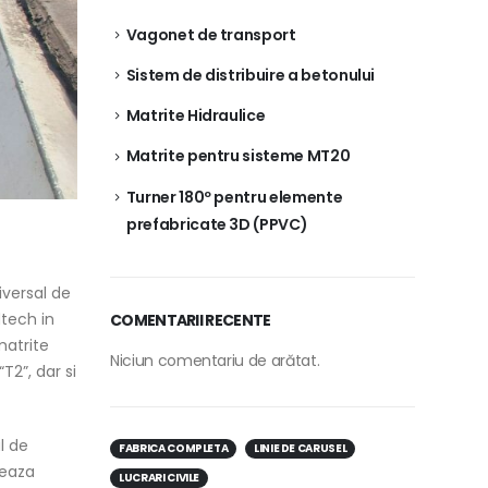
Vagonet de transport
Sistem de distribuire a betonului
Matrite Hidraulice
Matrite pentru sisteme MT20
Turner 180º pentru elemente
prefabricate 3D (PPVC)
iversal de
dtech in
COMENTARII RECENTE
matrite
Niciun comentariu de arătat.
T2”, dar si
l de
FABRICA COMPLETA
LINIE DE CARUSEL
neaza
LUCRARI CIVILE