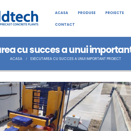
ACASA
PRODUSE
PROIECTE
CONTACT
rea cu succes a unui important
ACASA
EXECUTAREA CU SUCCES A UNUI IMPORTANT PROIECT