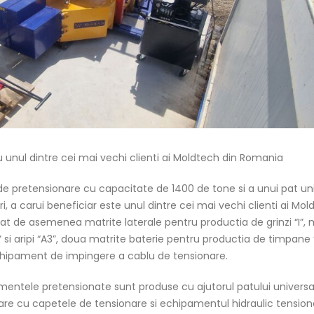
 unul dintre cei mai vechi clienti ai Moldtech din Romania
de pretensionare cu capacitate de 1400 de tone si a unui pat un
, a carui beneficiar este unul dintre cei mai vechi clienti ai Mol
 de asemenea matrite laterale pentru productia de grinzi “I”, 
” si aripi “A3”, doua matrite baterie pentru productia de timpane “
chipament de impingere a cablu de tensionare.
entele pretensionate sunt produse cu ajutorul patului universa
onare cu capetele de tensionare si echipamentul hidraulic tensio