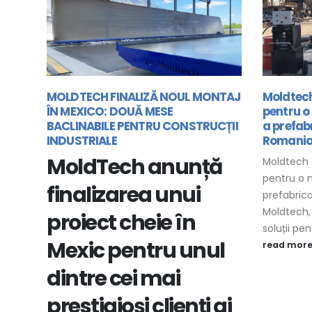
NTAJ
Moldtech furnizeaza echipamente
MATRICE
pentru o nouă fabrică de productie
CANALE,
CȚII
a prefabricatelor din beton din
CULVERTE
Romania
DUBLA P
JERSEY
ă
Moldtech furnizeaza echipamente
Moldtech
pentru o nouă fabrică de productie a
Franța 5 
prefabricatelor din beton din Romania.
CANALE de 
Moldtech, societatea specializată în
MULTĂ PEN
soluții pentru...
l
read mor
read more
ai