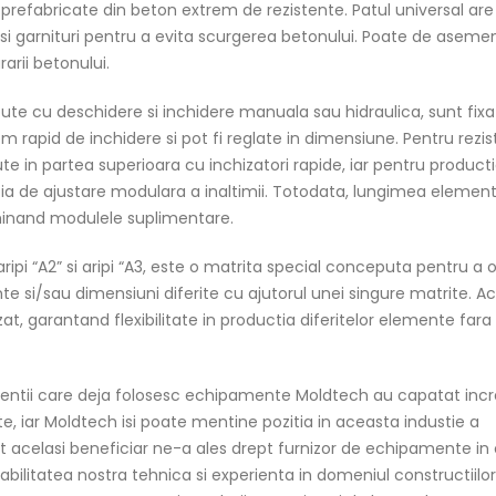
 prefabricate din beton extrem de rezistente. Patul universal are
r si garnituri pentru a evita scurgerea betonului. Poate de aseme
arii betonului.
epute cu deschidere si inchidere manuala sau hidraulica, sunt fix
em rapid de inchidere si pot fi reglate in dimensiune. Pentru rezi
 in partea superioara cu inchizatori rapide, iar pentru product
ia de ajustare modulara a inaltimii. Totodata, lungimea element
minand modulele suplimentare.
ripi “A2” si aripi “A3, este o matrita special conceputa pentru a o
mente si/sau dimensiuni diferite cu ajutorul unei singure matrite. A
t, garantand flexibilitate in productia diferitelor elemente fara 
lientii care deja folosesc echipamente Moldtech au capatat inc
ate, iar Moldtech isi poate mentine pozitia in aceasta industie a
t acelasi beneficiar ne-a ales drept furnizor de echipamente in 
abilitatea nostra tehnica si experienta in domeniul constructiilo