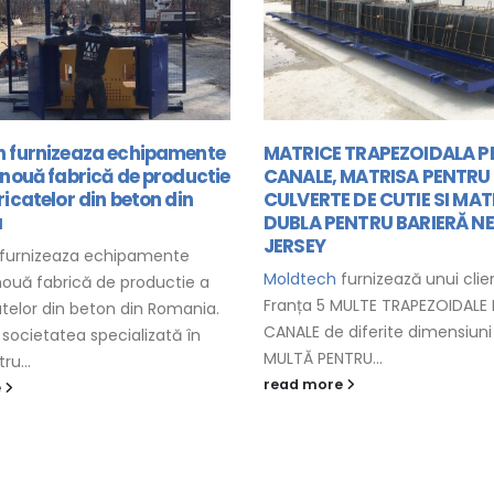
 TRAPEZOIDALA PENTRU
Matrite pentru stalpi elect
 MATRISA PENTRU
 DE CUTIE SI MATRISA
Matrițe pentru fabricarea de s
ENTRU BARIERĂ NEW
electrici pretensionati Acest t
ehipamente a fost furnizat in 
furnizează unui client din
clientului Sonelgaz care este o
MULTE TRAPEZOIDALE PENTRU
read more
diferite dimensiuni fiecare, o
TRU...
e