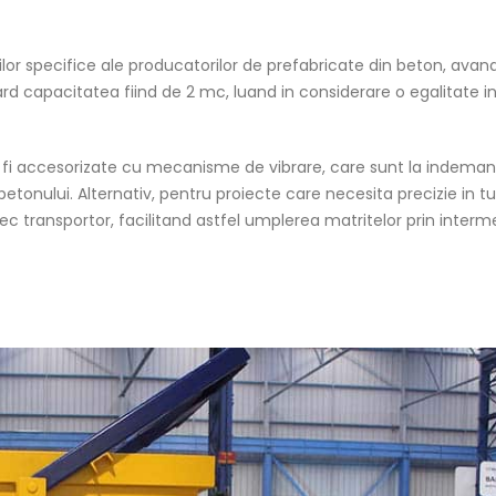
lor specifice ale producatorilor de prefabricate din beton, avan
ard capacitatea fiind de 2 mc, luand in considerare o egalitate i
 fi accesorizate cu mecanisme de vibrare, care sunt la indeman
betonului. Alternativ, pentru proiecte care necesita precizie in tu
c transportor, facilitand astfel umplerea matritelor prin interm