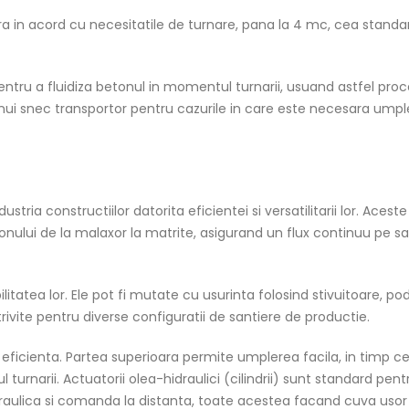
a in acord cu necesitatile de turnare, pana la 4 mc, cea standar
ntru a fluidiza betonul in momentul turnarii, usuand astfel proce
unui snec transportor pentru cazurile in care este necesara ump
tria constructiilor datorita eficientei si versatilitarii lor. Acest
onului de la malaxor la matrite, asigurand un flux continuu pe sa
tatea lor. Ele pot fi mutate cu usurinta folosind stivuitoare, pod
ivite pentru diverse configuratii de santiere de productie.
 eficienta. Partea superioara permite umplerea facila, in timp c
 turnarii. Actuatorii olea-hidraulici (cilindrii) sunt standard pent
draulica si comanda la distanta, toate acestea facand cuva usor