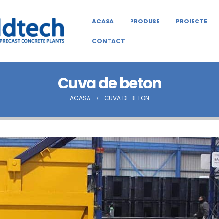
ACASA
PRODUSE
PROIECTE
CONTACT
Cuva de beton
ACASA
CUVA DE BETON