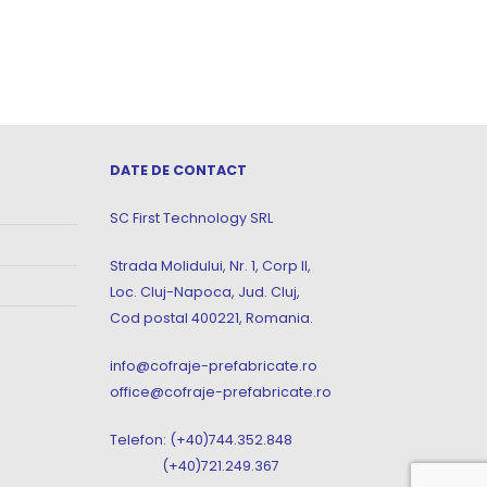
DATE DE CONTACT
SC First Technology SRL
Strada Molidului, Nr. 1, Corp II,
Loc. Cluj-Napoca, Jud. Cluj,
Cod postal 400221, Romania.
info@cofraje-prefabricate.ro
office@cofraje-prefabricate.ro
Telefon: (+40)744.352.848
(+40)721.249.367