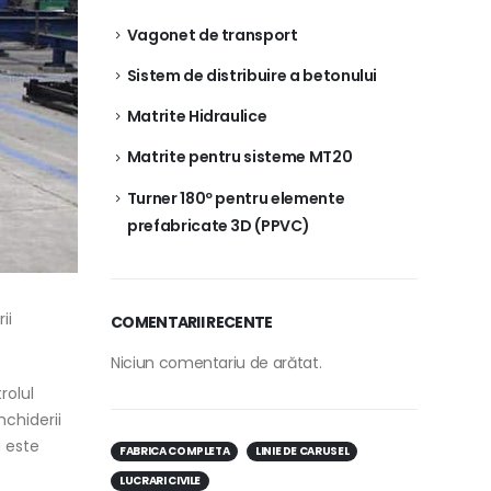
Vagonet de transport
Sistem de distribuire a betonului
Matrite Hidraulice
Matrite pentru sisteme MT20
Turner 180º pentru elemente
prefabricate 3D (PPVC)
ii
COMENTARII RECENTE
Niciun comentariu de arătat.
rolul
nchiderii
a este
FABRICA COMPLETA
LINIE DE CARUSEL
LUCRARI CIVILE