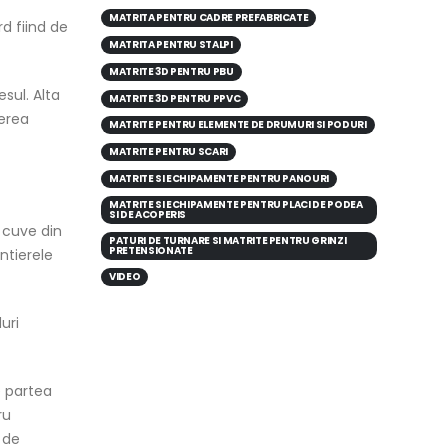
MATRITA PENTRU CADRE PREFABRICATE
d fiind de
MATRITA PENTRU STALPI
MATRITE 3D PENTRU PBU
sul. Alta
MATRITE 3D PENTRU PPVC
lerea
MATRITE PENTRU ELEMENTE DE DRUMURI SI PODURI
MATRITE PENTRU SCARI
MATRITE SI ECHIPAMENTE PENTRU PANOURI
MATRITE SI ECHIPAMENTE PENTRU PLACI DE PODEA
SI DE ACOPERIS
e cuve din
PATURI DE TURNARE SI MATRITE PENTRU GRINZI
PRETENSIONATE
ntierele
VIDEO
uri
e partea
ru
 de