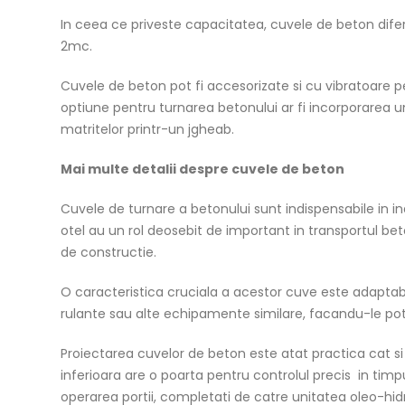
In ceea ce priveste capacitatea, cuvele de beton difer
2mc.
Cuvele de beton pot fi accesorizate si cu vibratoare pe
optiune pentru turnarea betonului ar fi incorporarea 
matritelor printr-un jgheab.
Mai multe detalii despre cuvele de beton
Cuvele de turnare a betonului sunt indispensabile in indus
otel au un rol deosebit de important in transportul bet
de constructie.
O caracteristica cruciala a acestor cuve este adaptabili
rulante sau alte echipamente similare, facandu-le potr
Proiectarea cuvelor de beton este atat practica cat si
inferioara are o poarta pentru controlul precis in timpul
operarea portii, completati de catre unitatea oleo-hi