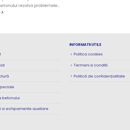
etonului rezolva problemele...
e
INFORMATII UTILE
l
Politica cookies
ial
Termeni si conditii
ctură
Politică de confidențialitate
speciale
 betonului
i si echipamente auxiliare