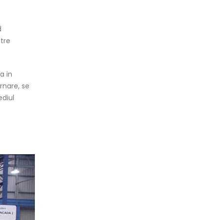
d
ntre
a in
rnare, se
ediul