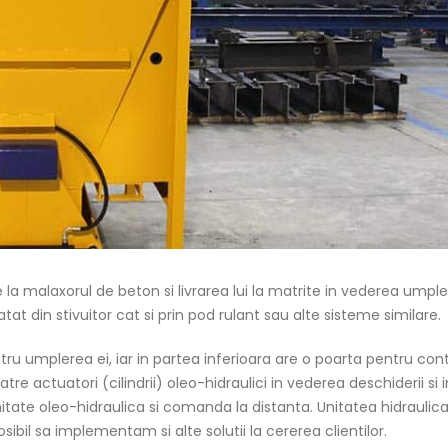
a malaxorul de beton si livrarea lui la matrite in vederea umpler
t din stivuitor cat si prin pod rulant sau alte sisteme similare.
u umplerea ei, iar in partea inferioara are o poarta pentru cont
re actuatori (cilindrii) oleo-hidraulici in vederea deschiderii si i
nitate oleo-hidraulica si comanda la distanta. Unitatea hidraulic
ibil sa implementam si alte solutii la cererea clientilor.