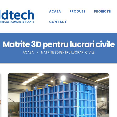
ACASA
PRODUSE
PROIECTE
CONTACT
Matrite 3D pentru lucrari civile
ACASA
MATRITE 3D PENTRU LUCRARI CIVILE